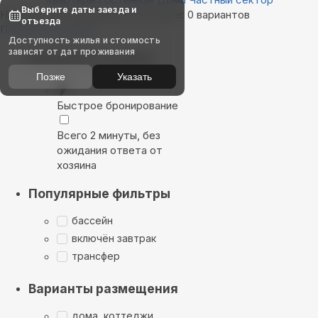
Выберите даты заезда и
Найдём, где остановиться в Канте: 0 вариантов
отъезда
Показать на карте
Доступность жилья и стоимость
зависят от дат проживания
Выбирайте лучшее
Позже
Указать
Быстрое бронирование
Всего 2 минуты, без
ожидания ответа от
хозяина
Популярные фильтры
бассейн
включён завтрак
трансфер
Варианты размещения
дома, коттеджи