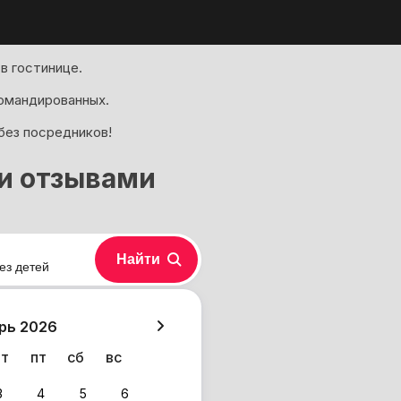
в гостинице.
омандированных.
без посредников!
ми отзывами
Найти
ез детей
хазия
рь 2026
чт
пт
сб
вс
3
4
5
6