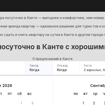
ра посуточно в Канте — выгоднее и комфортнее, чем номер 
ная аренда квартир — идеальное решение для туристов и к
о сдать и снять квартиру на сутки в Канте и другом городе 
осуточно в Канте с хороши
0 предложений в Канте
Заезд
Отъезд
Гости
Когда
Когда
2 взрослых,
б
ример
Санкт-Петербург
Москва
Сочи
Минск
Казань
Дагестан
Кисловодск
Аб
т 2026
Сентяб
Квартиры
Гостиницы
Дома
Частный сектор
т
пт
сб
вс
пн
вт
ср
1
2
1
2