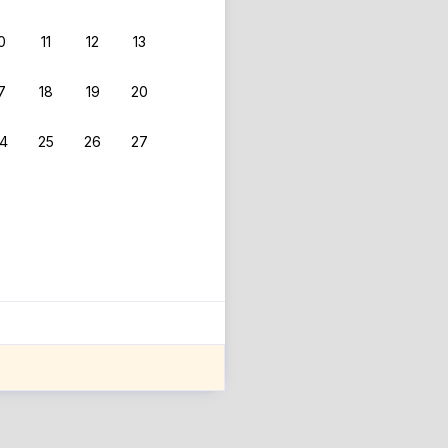
0
11
12
13
 фильтрам.
7
18
19
20
4
25
26
27