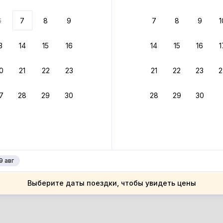
ариантов
6
7
8
9
7
8
9
1
 вариант из результатов поиска не соответствует заданным
росить фильтры
3
14
15
16
14
15
16
1
ргизия
0
21
22
23
21
22
23
2
ргизия
йская область
7
28
29
30
28
29
30
йская область
нт
нт
9 авг
Выберите даты поездки, чтобы увидеть цены