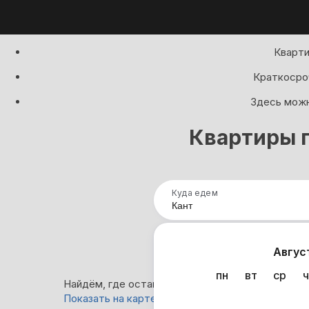
Кварти
Краткосроч
Здесь можн
Квартиры п
Куда едем
Нап
Авгус
пн
вт
ср
ч
Найдём, где остановиться в Канте: 0 вариантов
Показать на карте