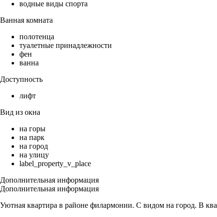
водные виды спорта
Ванная комната
полотенца
туалетные принадлежности
фен
ванна
Доступность
лифт
Вид из окна
на горы
на парк
на город
на улицу
label_property_v_place
Дополнительная информация
Дополнительная информация
Уютная квартира в районе филармонии. С видом на город. В ква