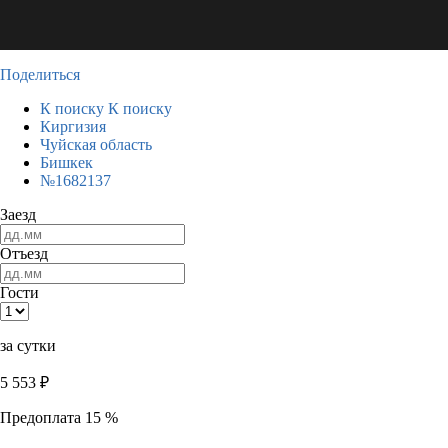
Поделиться
К поиску
К поиску
Киргизия
Чуйская область
Бишкек
№1682137
Заезд
Отъезд
Гости
за сутки
5 553
₽
Предоплата 15 %